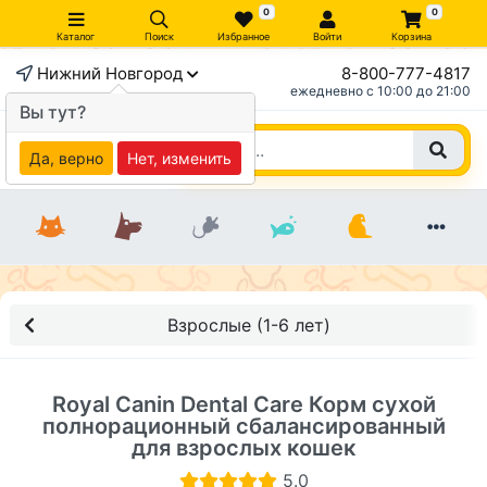
0
0
Каталог
Поиск
Избранное
Войти
Корзина
Нижний Новгород
8-800-777-4817
×
ежедневно c 10:00 до 21:00
Вы тут?
Да, верно
Нет, изменить
Взрослые (1-6 лет)
Royal Canin Dental Care Корм сухой
полнорационный сбалансированный
для взрослых кошек
5.0