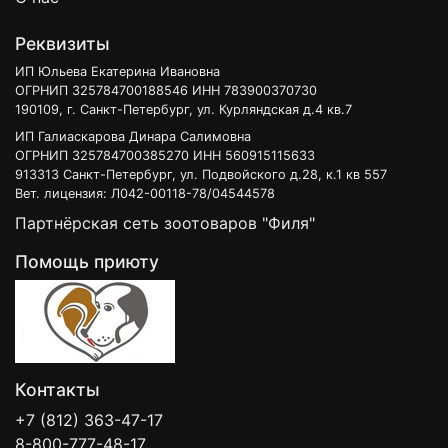
Реквизиты
ИП Юльева Екатерина Ивановна
ОГРНИП 325784700188546 ИНН 783900370730
190109, г. Санкт-Петербург, ул. Курляндская д.4 кв.7
ИП Галиаскарова Динара Салимовна
ОГРНИП 325784700385270 ИНН 560915115633
913313 Санкт-Петербург, ул. Подвойского д.28, к.1 кв 557
Вет. лицензия: Л042-00118-78/04544578
Партнёрская сеть зоотоваров "Филя"
Помощь приюту
Контакты
+7 (812) 363-47-17
8-800-777-48-17