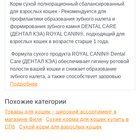
Корм сухой полнорационный сбалансированный
для взрослых кошек - Рекомендуется для
профилактики образования зубного налета и
формирования зубного камня DENTAL CARE
(ДЕНТАЛ КЭА) ROYAL CANIN®, подходящий для
взрослых кошек в возрасте старше 1 года.
Формула сухого продукта ROYAL CANIN® Dental
Care (ДЕНТАЛ КЭА) обеспечивает гигиену ротовой
полости вашей кошки и снижает образование
зубного налета, а также способствует здоровью
Подробнее
мочевыделительной системы кошки.
Рацион Dental Care (ДЕНТАЛ КЭА) обладает
Похожие категории
двойным действием для поддержания здоровья
Товары для кошек - широкий ассортимент в
ротовой полости вашей кошки.
магазине Филя
Сухие корма для кошек купить в
Специально разработанные форма и размер
СПб
Сухой корм для взрослых кошек
гранул рациона ROYAL CANIN® Dental Care
(ДЕНТАЛ КЭА) стимулируют разгрызание корма.