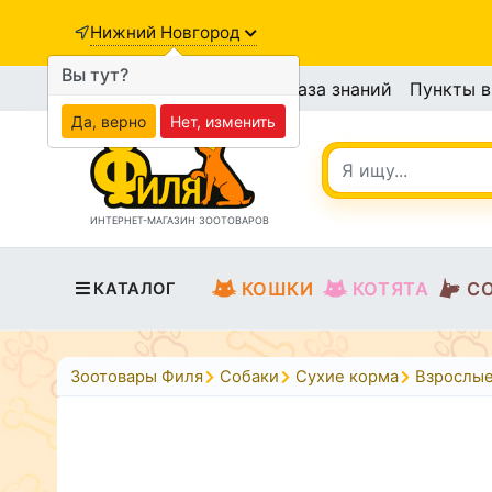
Нижний Новгород
Вы тут?
База знаний
Пункты 
Да, верно
Нет, изменить
ИНТЕРНЕТ-МАГАЗИН ЗООТОВАРОВ
КОШКИ
КОТЯТА
С
КАТАЛОГ
Зоотовары Филя
Собаки
Сухие корма
Взрослые 