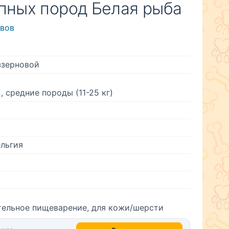
упных пород Белая рыба
ывов
ззерновой
, средние породы (11-25 кг)
)
льгия
тельное пищеварение, для кожи/шерсти