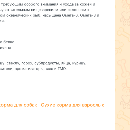
 требующим особого внимания и ухода за кожей и
 чувствительным пищеварением или склонным к
сом океанических рыб, насыщена Омега-6, Омега-3 и
ми.
о белка
диенты
цу, свеклу, горох, субпродукты, яйца, курицу,
асители, ароматизаторы, сою и ГМО.
альные гипоаллергенные ингредиенты, помогают
 реакции и пищевую непереносимость, обеспечивая
здоровье.
ния сохраняет все полезные свойства и питательные
корма для собак
Сухие корма для взрослых
ентов обеспечивают отличное физическое состояние