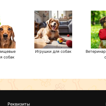
65% мяса в составе кор
Только животные белки
Только гипоаллергенны
Только мясо без субпро
Комплекс хондропротек
Баланс соотношения Om
Контроль уровня кислот
Низкий уровень золы в 
Натуральные антиоксид
Бережный способ приго
пищевые
Игрушки для собак
Ветеринар
я собак
Реквизиты