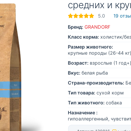
средних и кр
5.0
19 отз
Бренд:
GRANDORF
Класс корма:
холистик/бе
Размер животного:
крупные породы (26-44 кг)
Возраст:
взрослые (1 год+
Вкус:
белая рыба
Страна-производитель:
Бе
Тип товара:
сухой корм
Тип животного:
собака
Назначение :
гипоаллергенный, чувстви