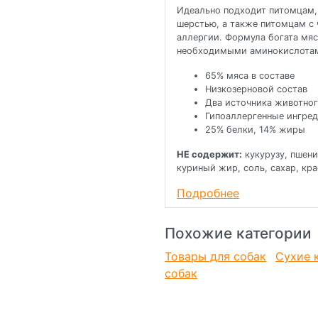
Идеально подходит питомцам,
шерстью, а также питомцам с
аллергии. Формула богата мя
необходимыми аминокислота
65% мяса в составе
Низкозерновой состав
Два источника животног
Гипоаллергенные ингре
25% белки, 14% жиры
НЕ содержит:
кукурузу, пшени
куриный жир, соль, сахар, кр
Подробнее
Тщательно отобранные, натур
предотвратить аллергические
иммунное и пищеварительное 
Похожие категории
Деликатный способ приготовле
Товары для собак
Сухие 
вещества натуральных ингреди
собак
питомца.
ПРЕИМУЩЕСТВА