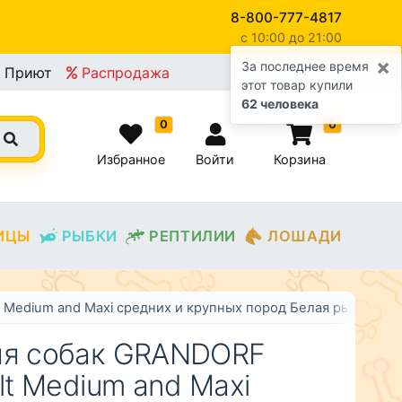
8-800-777-4817
c 10:00 до 21:00
×
За последнее время
Приют
Распродажа
этот товар купили
62 человека
0
0
Избранное
Войти
Корзина
ИЦЫ
РЫБКИ
РЕПТИЛИИ
ЛОШАДИ
t Medium and Maxi средних и крупных пород Белая рыба
ля собак GRANDORF
ult Medium and Maxi