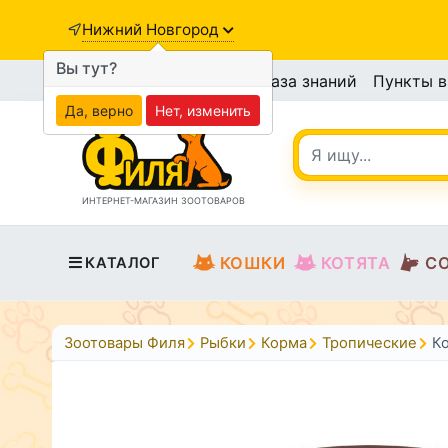
Нижний Новгород
Вы тут?
База знаний
Пункты 
Да, верно
Нет, изменить
ИНТЕРНЕТ-МАГАЗИН ЗООТОВАРОВ
КОШКИ
КОТЯТА
С
КАТАЛОГ
Зоотовары Филя
Рыбки
Корма
Тропические
Ко