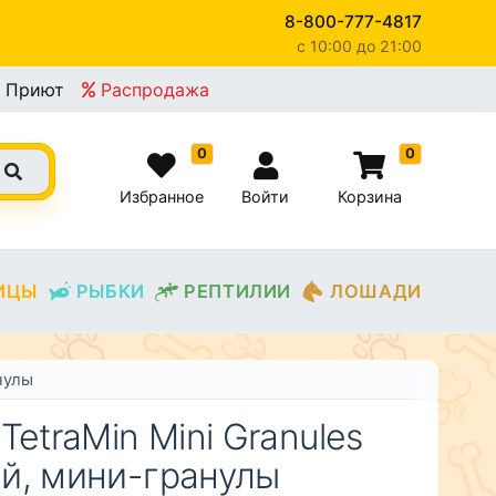
8-800-777-4817
c 10:00 до 21:00
×
Приют
Распродажа
0
0
Избранное
Войти
Корзина
ИЦЫ
РЫБКИ
РЕПТИЛИИ
ЛОШАДИ
нулы
TetraMin Mini Granules
й, мини-гранулы