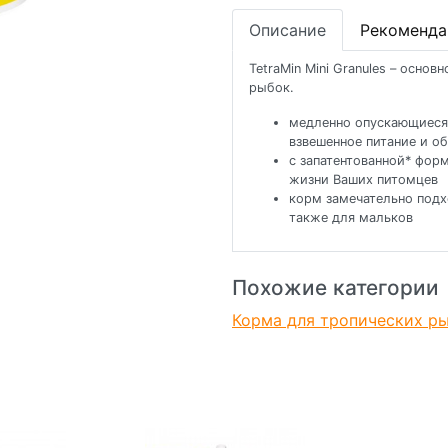
Описание
Рекоменда
TetraMin Mini Granules – осно
рыбок.
медленно опускающиеся 
взвешенное питание и о
с запатентованной* фор
жизни Ваших питомцев
корм замечательно подх
также для мальков
Похожие категории
Корма для тропических р