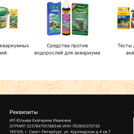
аквариумных
Средства против
Тесты 
ний
водорослей для аквариума
ак
Реквизиты
ИП Юльева Екатерина Ивановна
ОГРНИП 325784700188546 ИНН 783900370730
190109, г. Санкт-Петербург, ул. Курляндская д.4 кв.7