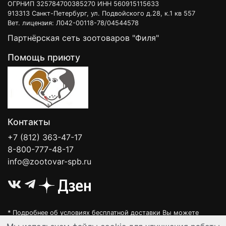
ОГРНИП 325784700385270 ИНН 560915115633
913313 Санкт-Петербург, ул. Подвойского д.28, к.1 кв 557
Вет. лицензия: Л042-00118-78/04544578
Партнёрская сеть зоотоваров "Филя"
Помощь приюту
Контакты
+7 (812) 363-47-17
8-800-777-48-17
info@zootovar-spb.ru
* Подробнее об условиях бесплатной доставки Вы можете
узнать на нашей
интерактивной карте
.