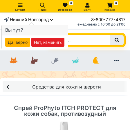
0
0
Каталог
Поиск
Избранное
Войти
Корзина
Нижний Новгород
8-800-777-4817
×
ежедневно c 10:00 до 21:00
Вы тут?
Да, верно
Нет, изменить
Средства для кожи и шерсти
Спрей ProPhyto ITCH PROTECT для
кожи собак, противозудный