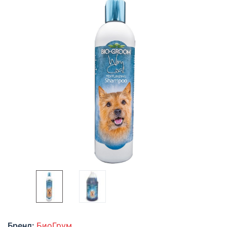
Бренд:
БиоГрум