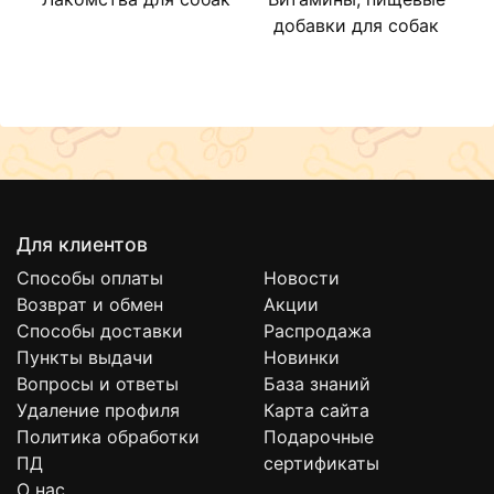
Доказанная мягкость.
добавки для собак
Придает шерсти объем и грубость.
Гидролизованный абсорбируемый соевый
белок укрепляет шерсть и делает ее гладкой и
блестящей.
Получите быструю густую пену без остатка с
более быстрым временем полоскания.
Для клиентов
Очищающие средства, полученные из
Способы оплаты
Новости
Возврат и обмен
Акции
восстанавливаемого и 100% биоразлагаемого
Способы доставки
Распродажа
источника кокосового масла.
Пункты выдачи
Новинки
Очищенная вода
(purified water)
Вопросы и ответы
База знаний
Удаление профиля
Карта сайта
Кокосульфат натрия
(sodium coco sulfate) — очищающее
Политика обработки
Подарочные
вещество, эмульгатор. Рейтинг 4 из 5 на сайте
ПД
сертификаты
ECOGOLIK.RU
О нас