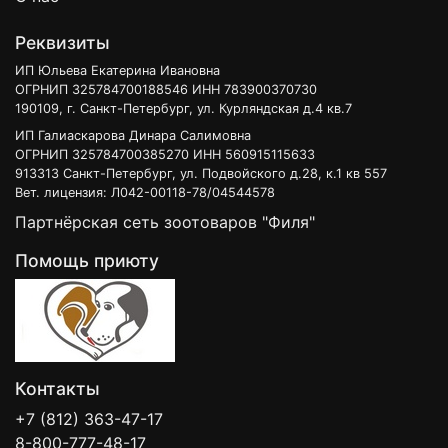
Децил глюкозид
(decyl glucoside) — очень мягкий ПАВ,
Реквизиты
применяется в самых дорогих шампунях. Сахарное ПАВ,
стабилизатор эмульсии, поддерживает водный баланс
ИП Юльева Екатерина Ивановна
ОГРНИП 325784700188546 ИНН 783900370730
кожи, загуститель. Рейтинг 5 из 5 на сайте ECOGOLIK.RU
190109, г. Санкт-Петербург, ул. Курляндская д.4 кв.7
Кокамидопропиламина оксид
(сocamidopropylamine oxide)
ИП Галиаскарова Динара Салимовна
— эмульгатор, увлажняет кожу. Придает блеск шерсти,
ОГРНИП 325784700385270 ИНН 560915115633
913313 Санкт-Петербург, ул. Подвойского д.28, к.1 кв 557
делает волос более гибкими и здоровыми. Рейтинг 1 из 10
Вет. лицензия: Л042-00118-78/04544578
по шкале опасности сайта EWG.ORG
Партнёрская сеть зоотоваров "Филя"
ПЭГ-4 моноэтаноламид рапсового масла
(PEG-4
Помощь приюту
Rapeseedamide) — ПАВ, загуститель, эмульгатор. Рейтинг
1-3 из 10 по шкале опасности сайта EWG.ORG
Отдушка
(perfume)
Лимонная кислота
(citric acid) — натуральный ингредиент.
Контакты
Очищение кожи и пилинг, антиоксидант, консервант,
стабилизирует кислотность, отбеливание кожи,
+7 (812) 363-47-17
8-800-777-48-17
укрепление ногтевой пластины, улучшает рост волос,