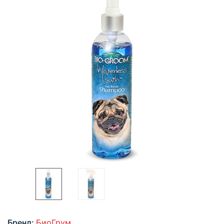
Бренд:
БиоГрум