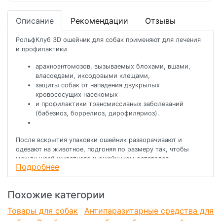
Описание
Рекомендации
Отзывы
РольфКлуб 3D ошейник для собак применяют для лечения
и профилактики
арахноэнтомозов, вызываемых блохами, вшами,
власоедами, иксодовыми клещами,
защиты собак от нападения двукрылых
кровососущих насекомых
и профилактики трансмиссивных заболеваний
(бабезиоз, боррелиоз, дирофиляриоз).
После вскрытия упаковки ошейник разворачивают и
одевают на животное, подгоняя по размеру так, чтобы
между шеей животного и ошейником оставался
Подробнее
промежуток в 1,0-1,5 см, затем закрепляют фиксатором и
излишек ленты срезают.
Похожие категории
Непрерывное использование ошейника обеспечивает
защиту собак от блох, вшей, власоедов и иксодовых
Товары для собак
Антипаразитарные средства для
клещей до 6 месяцев, от кровососущих двукрылых