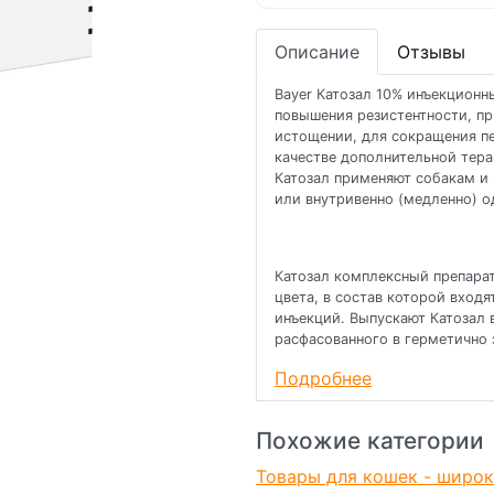
Описание
Отзывы
Bayer Катозал 10% инъекционн
повышения резистентности, пр
истощении, для сокращения п
качестве дополнительной тера
Катозал применяют собакам и
или внутривенно (медленно) од
Катозал комплексный препарат
цвета, в состав которой вход
инъекций. Выпускают Катозал 
расфасованного в герметично
Порядок применения 
Подробнее
Катозал назначают животным 
веществ, при перенапряжении
Похожие категории
в послеоперационном период
острых и хронических заболев
Товары для кошек - широк