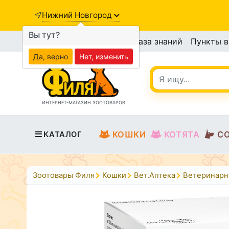
Нижний Новгород
Вы тут?
База знаний
Пункты 
Да, верно
Нет, изменить
ИНТЕРНЕТ-МАГАЗИН ЗООТОВАРОВ
КОШКИ
КОТЯТА
С
КАТАЛОГ
Зоотовары Филя
Кошки
Вет.Аптека
Ветеринарн