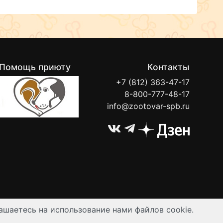
Помощь приюту
Контакты
+7 (812) 363-47-17
8-800-777-48-17
info@zootovar-spb.ru
ашаетесь на использование нами файлов cookie.
ируются публичной офертой.