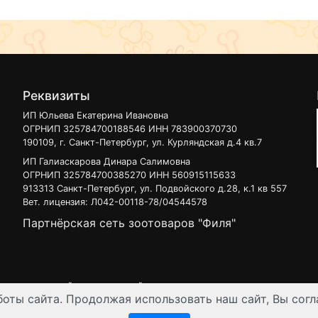
Реквизиты
ИП Юльева Екатерина Ивановна
ОГРНИП 325784700188546 ИНН 783900370730
190109, г. Санкт-Петербург, ул. Курляндская д.4 кв.7
ИП Галиаскарова Динара Салимовна
ОГРНИП 325784700385270 ИНН 560915115633
913313 Санкт-Петербург, ул. Подвойского д.28, к.1 кв 557
Вет. лицензия: Л042-00118-78/04544578
Партнёрская сеть зоотоваров "Филя"
 узнать на нашей
интерактивной карте
.
оты сайта. Продолжая использовать наш сайт, Вы согл
ен для лиц старше 16 лет. Все данные представленные на сайте регул