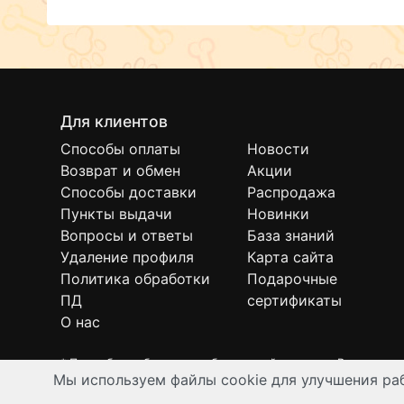
Для клиентов
Способы оплаты
Новости
Возврат и обмен
Акции
Способы доставки
Распродажа
Пункты выдачи
Новинки
Вопросы и ответы
База знаний
Удаление профиля
Карта сайта
Политика обработки
Подарочные
ПД
сертификаты
О нас
* Подробнее об условиях бесплатной доставки Вы можете
Мы используем файлы cookie для улучшения раб
Интернет-зоомагазин "Филя". Контент на сайте предназнач
© Все права защищены 2008-2026 г.