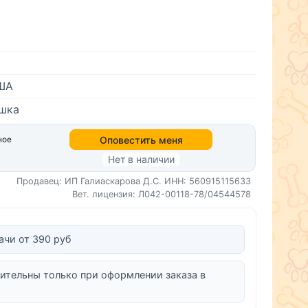
)
ША
ошка
Оповестить меня
ное
Нет в наличии
Продавец: ИП Галиаскарова Д.С.
ИНН: 560915115633
Вет. лицензия: Л042-00118-78/04544578
ачи от 390 руб
ительны только при оформлении заказа в