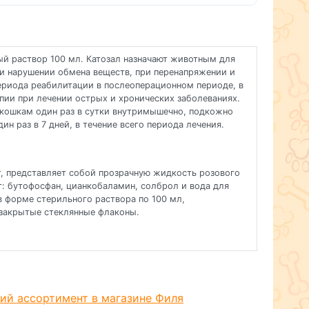
ый раствор 100 мл. Катозал назначают животным для
и нарушении обмена веществ, при перенапряжении и
ериода реабилитации в послеоперационном периоде, в
пии при лечении острых и хронических заболеваниях.
 кошкам один раз в сутки внутримышечно, подкожно
ин раз в 7 дней, в течение всего периода лечения.
, представляет собой прозрачную жидкость розового
ят: бутофосфан, цианкобаламин, солброл и вода для
в форме стерильного раствора по 100 мл,
 закрытые стеклянные флаконы.
и дозы
для повышения резистентности, при нарушении обмена
 и истощении, для сокращения периода реабилитации
е, в качестве дополнительной терапии при лечении
аниях.
ий ассортимент в магазине Филя