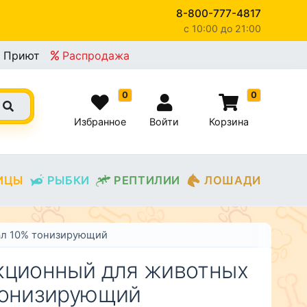
8-800-777-4817
c 10:00 до 21:00
×
Приют
Распродажа
0
0
Избранное
Войти
Корзина
ИЦЫ
РЫБКИ
РЕПТИЛИИ
ЛОШАДИ
ал 10% тонизирующий
кционный для животных
тонизирующий