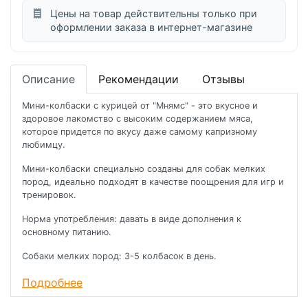
Цены на товар действительны только при
оформлении заказа в интернет-магазине
Описание
Рекомендации
Отзывы
Мини-колбаски с курицей от "Мнямс" - это вкусное и
здоровое лакомство с высоким содержанием мяса,
которое придется по вкусу даже самому капризному
любимцу.
Мини-колбаски специально созданы для собак мелких
пород, идеально подходят в качестве поощрения для игр и
тренировок.
Норма употребления: давать в виде дополнения к
основному питанию.
Собаки мелких пород: 3-5 колбасок в день.
Собаки средних и крупных пород: 6-10 колбасок в день (в
Подробнее
зависимости от размера и активности собаки).