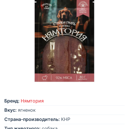
Бренд:
Нямтория
Вкус:
ягненок
Страна-производитель:
КНР
Тип животного:
собака