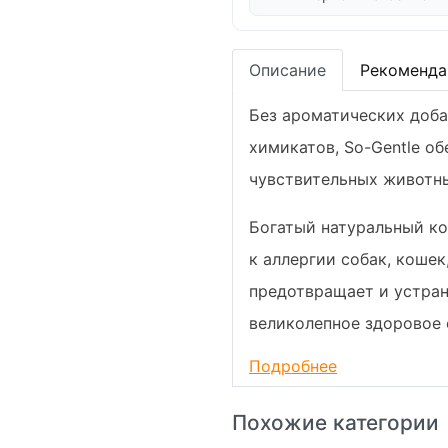
Описание
Рекоменда
Без ароматических доб
химикатов, So-Gentle об
чувствительных животн
Богатый натуральный ко
к аллергии собак, кошек
предотвращает и устран
великолепное здоровое 
сальной и липкой на ощу
Подробнее
легкой!
Похожие категории
So-Gentle содержит кок