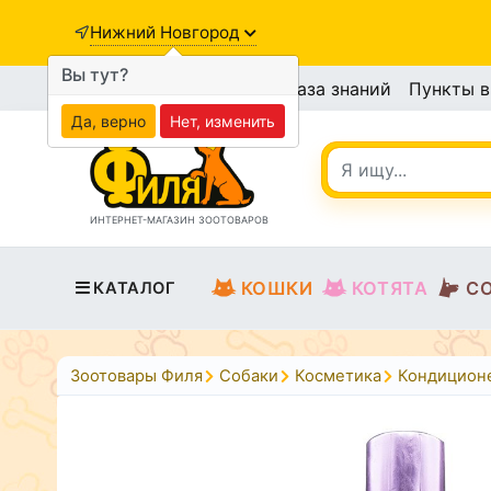
Нижний Новгород
Вы тут?
База знаний
Пункты 
Да, верно
Нет, изменить
ИНТЕРНЕТ-МАГАЗИН ЗООТОВАРОВ
КОШКИ
КОТЯТА
С
КАТАЛОГ
Зоотовары Филя
Собаки
Косметика
Кондицион