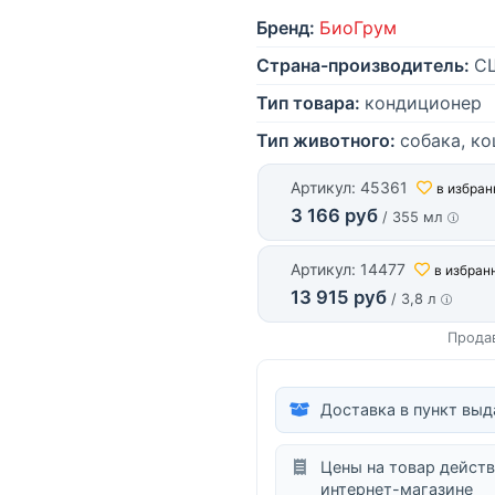
Бренд:
БиоГрум
Страна-производитель:
С
Тип товара:
кондиционер
Тип животного:
собака, к
Артикул: 45361
в избран
3 166 руб
/ 355 мл
Артикул: 14477
в избран
13 915 руб
/ 3,8 л
Прода
Доставка в пункт выд
Цены на товар действ
интернет-магазине