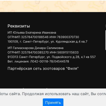
содержит отдушек, крас
распространенных аллер
Реквизиты
ИП Юльева Екатерина Ивановна
ОГРНИП 325784700188546 ИНН 783900370730
190109, г. Санкт-Петербург, ул. Курляндская д.4 кв.7
ИП Галиаскарова Динара Салимовна
ОГРНИП 325784700385270 ИНН 560915115633
913313 Санкт-Петербург, ул. Подвойского д.28, к.1 кв 557
Вет. лицензия: Л042-00118-78/04544578
Партнёрская сеть зоотоваров "Филя"
 узнать на нашей
интерактивной карте
.
оты сайта. Продолжая использовать наш сайт, Вы согл
ен для лиц старше 16 лет. Все данные представленные на сайте регул
Принять