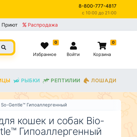
8-800-777-4817
c 10:00 до 21:00
×
Приют
Распродажа
0
0
Избранное
Войти
Корзина
ИЦЫ
РЫБКИ
РЕПТИЛИИ
ЛОШАДИ
 So-Gentle™ Гипоаллергенный
ля кошек и собак Bio-
tle™ Гипоаллергенный