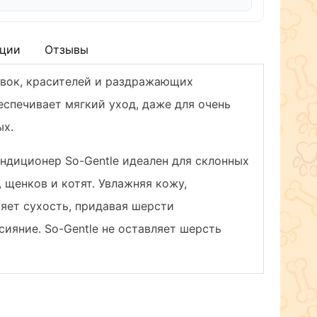
ции
Отзывы
авок, красителей и раздражающих
еспечивает мягкий уход, даже для очень
ых.
ндиционер So-Gentle идеален для склонных
, щенков и котят. Увлажняя кожу,
яет сухость, придавая шерсти
сияние. So-Gentle не оставляет шерсть
пь, и делает расчесывание и чистку
осовое масло и натуральные растительные