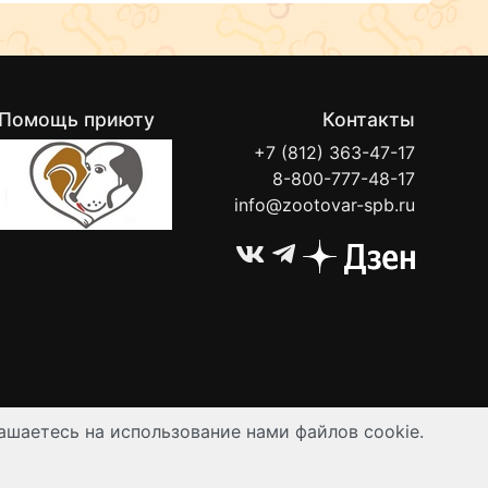
ителей, парабенов, силикона и
генов.
Помощь приюту
Контакты
+7 (812) 363-47-17
8-800-777-48-17
info@zootovar-spb.ru
ашаетесь на использование нами файлов cookie.
ируются публичной офертой.