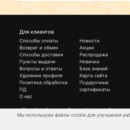
Для клиентов
Способы оплаты
Новости
Возврат и обмен
Акции
Способы доставки
Распродажа
Пункты выдачи
Новинки
Вопросы и ответы
База знаний
Удаление профиля
Карта сайта
Политика обработки
Подарочные
ПД
сертификаты
О нас
* Подробнее об условиях бесплатной доставки Вы можете
Мы используем файлы cookie для улучшения раб
Интернет-зоомагазин "Филя". Контент на сайте предназнач
© Все права защищены 2008-2026 г.
Разработка и автоматизация:
Ангелы-АйТи