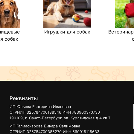
Royal Canin Корм для взро
удовлетворит аппетит при
благодаря сочетанию спе
гранул и тщательно подо
пищевые
Игрушки для собак
Ветеринар
я собак
2) Снижение объема и за
Формула способствует ос
объема за счет высококаче
отобранных в силу высоко
клиноптилолита.
*L.I.P. – источники белко
3) Поддержание здоровья
Реквизиты
ИП Юльева Екатерина Ивановна
Формула способствует под
ОГРНИП 325784700188546 ИНН 783900370730
появлению зубного камня 
190109, г. Санкт-Петербург, ул. Курляндская д.4 кв.7
гранул, которая оказывае
ИП Галиаскарова Динара Салимовна
ОГРНИП 325784700385270 ИНН 560915115633