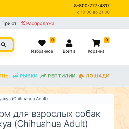
8-800-777-4817
c 10:00 до 21:00
×
Приют
Распродажа
0
0
Избранное
Войти
Корзина
ИЦЫ
РЫБКИ
РЕПТИЛИИ
ЛОШАДИ
ахуа (Chihuahua Adult)
орм для взрослых собак
уа (Chihuahua Adult)