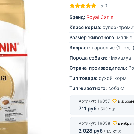
5.0
Бренд:
Royal Canin
Класс корма:
супер-преми
Размер животного:
малые 
Возраст:
взрослые (1 год+
Порода собаки:
Чихуахуа
Страна-производитель:
Ро
Тип товара:
сухой корм
Тип животного:
собака
Артикул: 16057
в избран
711 руб
/ 500 г
Артикул: 16058
в избран
2 028 руб
/ 1,5 кг