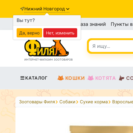
Нижний Новгород
Вы тут?
База знаний
Пункты 
Да, верно
Нет, изменить
ИНТЕРНЕТ-МАГАЗИН ЗООТОВАРОВ
КОШКИ
КОТЯТА
С
КАТАЛОГ
Зоотовары Филя
Собаки
Сухие корма
Взрослые 