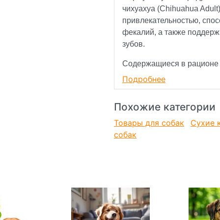
чихуахуа (Chihuahua Adult
привлекательностью, спо
фекалий, а также поддер
зубов.
Содержащиеся в рационе п
легко усваиваются и под
Подробнее
Гранулы Royal Canin Корм
Похожие категории
(Chihuahua Adult), форма,
для собак породы чихуаху
Товары для собак
Сухие 
привлекательностью, бла
собак
ароматическому профилю.
минеральных веществ и сп
которая оказывает чистящ
образование зубного камн
Преимущества
1) Высокая вкусовая прив