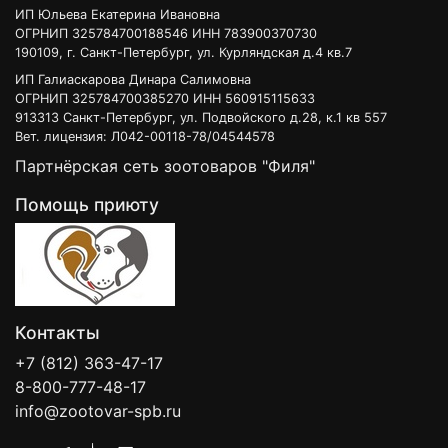
ИП Юльева Екатерина Ивановна
ОГРНИП 325784700188546 ИНН 783900370730
190109, г. Санкт-Петербург, ул. Курляндская д.4 кв.7
ИП Галиаскарова Динара Салимовна
ОГРНИП 325784700385270 ИНН 560915115633
913313 Санкт-Петербург, ул. Подвойского д.28, к.1 кв 557
Вет. лицензия: Л042-00118-78/04544578
Партнёрская сеть зоотоваров "Филя"
Помощь приюту
Контакты
+7 (812) 363-47-17
8-800-777-48-17
info@zootovar-spb.ru