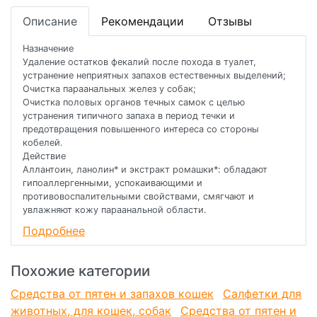
Описание
Рекомендации
Отзывы
Назначение
Удаление остатков фекалий после похода в туалет,
устранение неприятных запахов естественных выделений;
Очистка параанальных желез у собак;
Очистка половых органов течных самок с целью
устранения типичного запаха в период течки и
предотвращения повышенного интереса со стороны
кобелей.
Действие
Аллантоин, ланолин* и экстракт ромашки*: обладают
гипоаллергенными, успокаивающими и
противовоспалительными свойствами, смягчают и
увлажняют кожу параанальной области.
Подробнее
Экстракт ромашки*, трегалоза* и антисептические
добавки: уменьшают и нейтрализуют неприятные запахи
естественных выделений, препятствуют появлению
Похожие категории
типичного запаха в период течки, предотвращая
повышенный интерес со стороны кобелей.
Средства от пятен и запахов кошек
Салфетки для
животных, для кошек, собак
Средства от пятен и