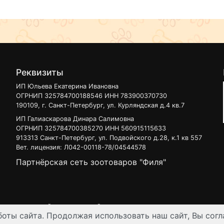
Реквизиты
ИП Юльева Екатерина Ивановна
ОГРНИП 325784700188546 ИНН 783900370730
190109, г. Санкт-Петербург, ул. Курляндская д.4 кв.7
ИП Галиаскарова Динара Салимовна
ОГРНИП 325784700385270 ИНН 560915115633
913313 Санкт-Петербург, ул. Подвойского д.28, к.1 кв 557
Вет. лицензия: Л042-00118-78/04544578
Партнёрская сеть зоотоваров "Филя"
 узнать на нашей
интерактивной карте
.
оты сайта. Продолжая использовать наш сайт, Вы согл
ен для лиц старше 16 лет. Все данные представленные на сайте регул