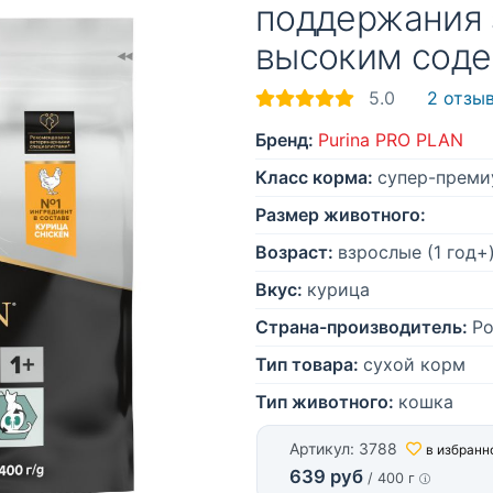
поддержания 
высоким сод
5.0
2 отзы
Бренд:
Purina PRO PLAN
Класс корма:
супер-преми
Размер животного:
Возраст:
взрослые (1 год+
Вкус:
курица
Страна-производитель:
Ро
Тип товара:
сухой корм
Тип животного:
кошка
Артикул: 3788
в избранн
639 руб
/ 400 г