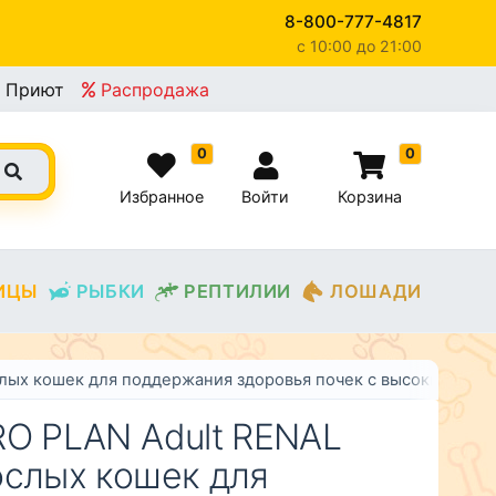
8-800-777-4817
c 10:00 до 21:00
×
Приют
Распродажа
0
0
Избранное
Войти
Корзина
ИЦЫ
РЫБКИ
РЕПТИЛИИ
ЛОШАДИ
слых кошек для поддержания здоровья почек с высоким со
RO PLAN Adult RENAL
ослых кошек для