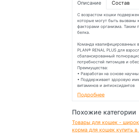
Описание
Состав
С возрастом кошки подвержен
которые могут быть вызваны к
факторами организма. Таким
белка.
Команда квалифицированных в
PLAN® RENAL PLUS для взросл
сбалансированный полнорацио
потребностей питомцев и обес
Преимущества:
• Разработан на основе научн
• Поддерживает здоровую им
витаминов и антиоксидантов
• Содержит оптимальный уров
Подробнее
поддержания здоровых сустав
Корм сухой для кошек PRO PL
Похожие категории
полюбившийся PRO PLAN® Origi
составом и качеством.
Товары для кошек - широк
корма для кошек купить в
Рационы PRO PLAN® разработа