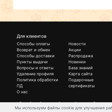
Для клиентов
Способы оплаты
Новости
Возврат и обмен
Акции
Способы доставки
Распродажа
Пункты выдачи
Новинки
Вопросы и ответы
База знаний
Удаление профиля
Карта сайта
Политика обработки
Подарочные
ПД
сертификаты
О нас
* Подробнее об условиях бесплатной доставки Вы можете
Мы используем файлы cookie для улучшения раб
Интернет-зоомагазин "Филя". Контент на сайте предназнач