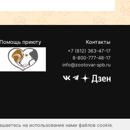
Помощь приюту
Контакты
+7 (812) 363-47-17
8-800-777-48-17
info@zootovar-spb.ru
ашаетесь на использование нами файлов cookie.
ируются публичной офертой.