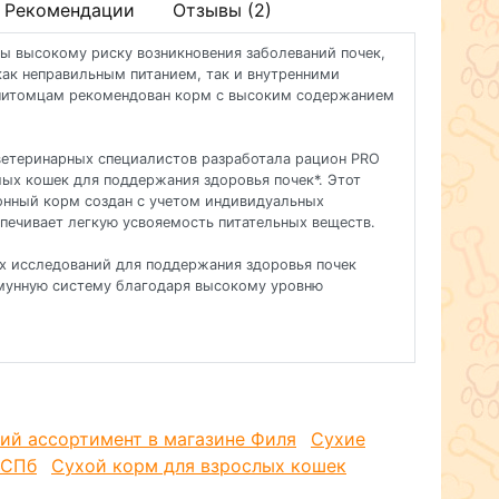
Рекомендации
Отзывы (2)
ы высокому риску возникновения заболеваний почек,
ак неправильным питанием, так и внутренними
 питомцам рекомендован корм с высоким содержанием
етеринарных специалистов разработала рацион PRO
ых кошек для поддержания здоровья почек*. Этот
нный корм создан с учетом индивидуальных
печивает легкую усвояемость питательных веществ.
ых исследований для поддержания здоровья почек
мунную систему благодаря высокому уровню
ень белка и сбалансированный состав минералов для
ов и отличной подвижности
AN® RENAL PLUS (Поддержание здоровья почек) — это
nal OptiRenal с новым названием, но с прежним
ий ассортимент в магазине Филя
Сухие
 СПб
Сухой корм для взрослых кошек
ны на основе современных научных достижений.