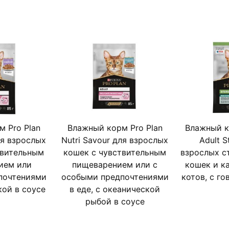
Московская ветеринарная акад
компании «Нестле» в области
Уважаемые клиенты! Обращаем
несколько видов дизайна (ста
зависимости от наличия на скл
оборот на территории РФ в пе
* Этот продукт поддерживает 
дополнительная специализиров
 Pro Plan
Влажный корм Pro Plan
Влажный 
ля взрослых
Nutri Savour для взрослых
Adult S
твительным
кошек с чувствительным
взрослых с
ием или
пищеварением или с
кошек и к
почтениями
особыми предпочтениями
котов, с го
кой в соусе
в еде, с океанической
рыбой в соусе