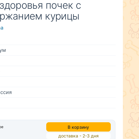
здоровья почек с
ержанием курицы
ва
ум
)
ссия
В корзину
ое
доставка - 2-3 дня