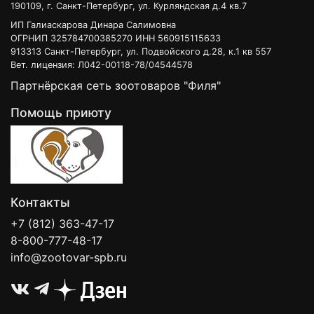
190109, г. Санкт-Петербург, ул. Курляндская д.4 кв.7
Гарантированный анализ: Протеин 22%, содержание жиров
ИП Галиаскарова Динара Салимовна
12%, сырая клетчатка 2.6%, зольность 9.3%, кальций 1.7%,
ОГРНИП 325784700385270 ИНН 560915115633
фосфор 1.3%, Омега-3 0.8%, Омега-6 3.6%, Омега-9 1.4%,
913313 Санкт-Петербург, ул. Подвойского д.28, к.1 кв 557
DHA 60 мг/кг, глюкозамин сульфат 500 мг/кг, хондроитин
Вет. лицензия: Л042-00118-78/04544578
сульфат 250 мг/кг, маннана-олигосахариды 100 мг/кг,
фруктоолигосахариды 500 мг/кг.
Партнёрская сеть зоотоваров "Филя"
Энергетическая ценность на кг: 3550 ккал..
Помощь приюту
Контакты
+7 (812) 363-47-17
8-800-777-48-17
info@zootovar-spb.ru