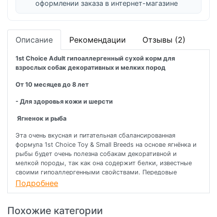
оформлении заказа в интернет-магазине
Описание
Рекомендации
Отзывы (2)
1st Choice Adult гипоаллергенный сухой корм для
взрослых собак декоративных и мелких пород
От 10 месяцев до 8 лет
- Для здоровья кожи и шерсти
Ягненок и рыба
Эта очень вкусная и питательная сбалансированная
формула 1st Choice Toy & Small Breeds на основе ягнёнка и
рыбы будет очень полезна собакам декоративной и
мелкой породы, так как она содержит белки, известные
своими гипоаллергенными свойствами. Передовые
технологии науки о питании способствуют поддержанию
Подробнее
здоровья кожи и шерсти и идеально подходят для собак,
склонных к пищевой аллергии.
Похожие категории