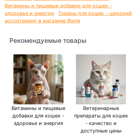
Витамины и пищевые добавки для кошек -
здоровье и энергия
Товары для кошек - широкий
ассортимент в магазине Филя
Свежепророщенная трава восполняет запас витаминов и
фолиевой кислоты, улучшает процесс пищеварения и
Рекомендуемые товары
очищает желудок животного от шерсти. Удобство
использования - после прорастания семян, в лотке не
нужно делать дренажные отверстия и подставлять поддон,
а в случае опрокидывания лотка синтепоновый мешок
предотвращает рассыпание семян.
Назначение
функциональное лакомство
Масса нетто
40
Витамины и пищевые
Ветеринарные
К
добавки для кошек -
препараты для кошек
здоровье и энергия
- качество и
доступные цены