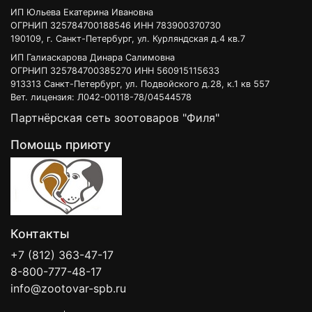
ИП Юльева Екатерина Ивановна
ОГРНИП 325784700188546 ИНН 783900370730
190109, г. Санкт-Петербург, ул. Курляндская д.4 кв.7
ИП Галиаскарова Динара Салимовна
ОГРНИП 325784700385270 ИНН 560915115633
913313 Санкт-Петербург, ул. Подвойского д.28, к.1 кв 557
Вет. лицензия: Л042-00118-78/04544578
Партнёрская сеть зоотоваров "Филя"
Помощь приюту
Контакты
+7 (812) 363-47-17
8-800-777-48-17
info@zootovar-spb.ru