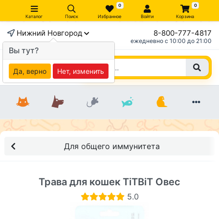
0
0
Каталог
Поиск
Избранное
Войти
Корзина
Нижний Новгород
8-800-777-4817
×
ежедневно c 10:00 до 21:00
Вы тут?
Да, верно
Нет, изменить
Для общего иммунитета
Трава для кошек TiTBiT Овес
5.0