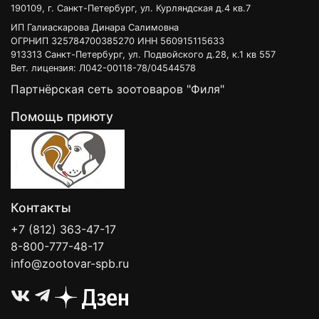
190109, г. Санкт-Петербург, ул. Курляндская д.4 кв.7
ИП Галиаскарова Динара Салимовна
ОГРНИП 325784700385270 ИНН 560915115633
913313 Санкт-Петербург, ул. Подвойского д.28, к.1 кв 557
Вет. лицензия: Л042-00118-78/04544578
Партнёрская сеть зоотоваров "Филя"
Помощь приюту
Контакты
+7 (812) 363-47-17
8-800-777-48-17
info@zootovar-spb.ru