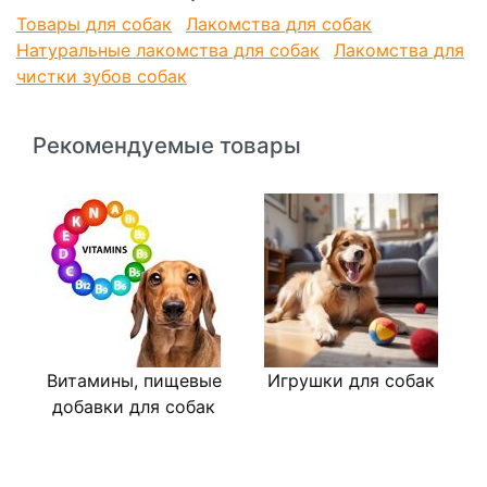
в 100 г: белки 66 г, жиры 21 г, зола 3 г, влага 10 г.
Товары для собак
Лакомства для собак
Энергетическая ценность в 100 г: 453 ккал
Натуральные лакомства для собак
Лакомства для
чистки зубов собак
Рекомендуемые товары
Витамины, пищевые
Игрушки для собак
В
добавки для собак