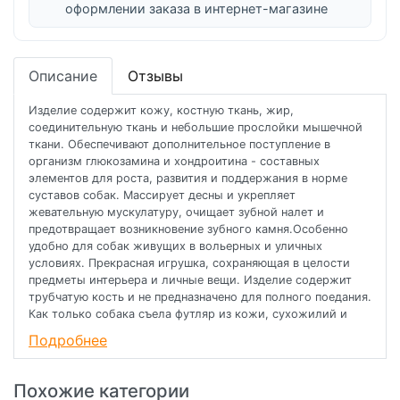
оформлении заказа в интернет-магазине
Описание
Отзывы
Изделие содержит кожу, костную ткань, жир,
соединительную ткань и небольшие прослойки мышечной
ткани. Обеспечивают дополнительное поступление в
организм глюкозамина и хондроитина - составных
элементов для роста, развития и поддержания в норме
суставов собак. Массирует десны и укрепляет
жевательную мускулатуру, очищает зубной налет и
предотвращает возникновение зубного камня.Особенно
удобно для собак живущих в вольерных и уличных
условиях. Прекрасная игрушка, сохраняющая в целости
предметы интерьера и личные вещи. Изделие содержит
трубчатую кость и не предназначено для полного поедания.
Как только собака съела футляр из кожи, сухожилий и
мышц – необходимо заменить лакомство на новое.
Подробнее
Состав
нога говяжья.
Похожие категории
Пищевая ценность