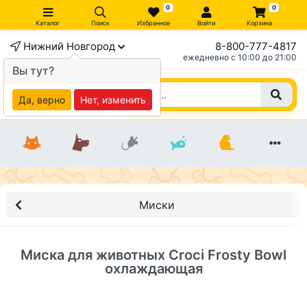
0
0
Каталог
Поиск
Избранное
Войти
Корзина
Нижний Новгород
8-800-777-4817
×
ежедневно c 10:00 до 21:00
Вы тут?
Да, верно
Нет, изменить
Миски
Миска для животных Сroci Frosty Bowl
охлаждающая