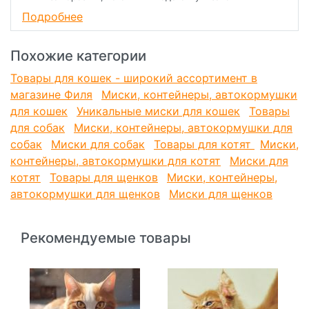
водой.
Подробнее
Охлаждающая чаша сохраняет воду для вашего питомца
Похожие категории
прохладной и чистой в течение 8 часов.
Товары для кошек - широкий ассортимент в
Изготовлена из качественного пластика и нетоксичного
магазине Филя
Миски, контейнеры, автокормушки
геля. Гель замерзает в течение 2 часов, а температура
для кошек
Уникальные миски для кошек
Товары
сохраняется дольше, чем при использовании льда.
для собак
Миски, контейнеры, автокормушки для
собак
Миски для собак
Товары для котят
Миски,
контейнеры, автокормушки для котят
Миски для
котят
Товары для щенков
Миски, контейнеры,
автокормушки для щенков
Миски для щенков
Рекомендуемые товары