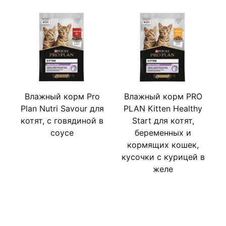
Московская ветеринарная академия им. К. И. Скрябина
признаёт экспертизу компании «Нестле» в области
кормления домашних животных.
Уважаемые клиенты! Обращаем ваше внимание на то, что
упаковка может иметь несколько видов дизайна (старый и
обновленный). Поставка осуществляется в зависимости от
наличия на складе. Продукт в обновленной упаковке будет
введен в оборот на территории РФ в период с марта 2023
Влажный корм Pro
Влажный корм PRO
С
по декабрь 2024 г.
Plan Nutri Savour для
PLAN Kitten Healthy
котят, с говядиной в
Start для котят,
соусе
беременных и
с
кормящих кошек,
кусочки с курицей в
желе