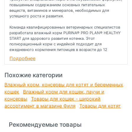
повышенным содержанием основных питательных
веществ, витаминов и минералов, необходимых для
успешного роста и развития.
Команда квалифицированных ветеринарных специалистов
разработала влажный корм PURINA® PRO PLAN® HEALTHY
START для здорового развития котенка. Этот
полнорационный корм с индейкой подходит для
ежедневного кормления питомцев в возрасте до 12
месяцев, а также беременных и кормящих кошек.
Подробнее
• Помогает поддерживать здоровое развитие зрения и
головного мозга
• Способствует здоровому росту костей и мускулатуры.
Похожие категории
• Содержит необходимые питательные вещества для
здорового развития, адаптированные к фазам роста.
Влажный корм, консервы для котят и беременных
кошек
Влажный корм для кошек, паучи и
Влажный корм для котят PURINA® PRO PLAN® HEALTHY
консервы
Товары для кошек - широкий
START (Здоровый старт для котят) — это полюбившийся
ассортимент в магазине Филя
Товары для котят
PRO PLAN® NUTRISAVOUR® KITTEN с новым названием, но
с прежним составом и качеством.
Рационы PRO PLAN® разработаны на основе современных
Рекомендуемые товары
научных достижений.