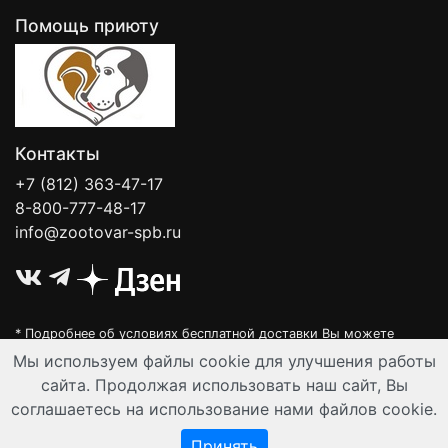
Помощь приюту
Контакты
+7 (812) 363-47-17
8-800-777-48-17
info@zootovar-spb.ru
* Подробнее об условиях бесплатной доставки Вы можете
узнать на нашей
интерактивной карте
.
Мы используем файлы cookie для улучшения работы
Интернет-зоомагазин "Филя". Контент на сайте предназначен для
сайта. Продолжая использовать наш сайт, Вы
лиц старше 16 лет. Все данные представленные на сайте
соглашаетесь на использование нами файлов cookie.
регулируются публичной офертой.
© Все права защищены 2008-2026 г.
Принять
Разработка и автоматизация:
Ангелы-АйТи