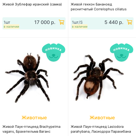
Живой Эублефар иранский (самка)
Живой геккон Бананоед
реснитчатый Correlophus ciliatus
17 000 р.
5 440 р.
1шт
1шт/S
в наличии
в наличии
Животные
Животные
Живой Паук-птицеед Brachypelma
Живой Паук-птицеед Lasiodora
vagans, Брахепельма Ваганс
parahybana, Ласиодора Парахибана