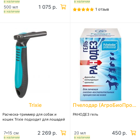
в наличии
в наличии
1 075 р.
500 мл
1 отзыв
в наличии
Trixie
Пчелодар (АгроБиоПром)
Расческа-триммер для собак и
РАНОДЕЗ гель
кошек Trixie подходит для лошадей
2 269 р.
450 р.
7*15 см
20 мл
в наличии
в наличии