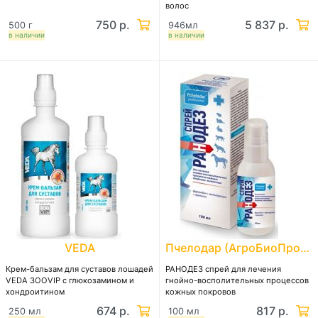
волос
750 р.
5 837 р.
500 г
946мл
в наличии
в наличии
VEDA
Пчелодар (АгроБиоПром)
Крем-бальзам для суставов лошадей
РАНОДЕЗ спрей для лечения
VEDA ЗООVIP с глюкозамином и
гнойно-восполительных процессов
хондроитином
кожных покровов
674 р.
817 р.
250 мл
100 мл