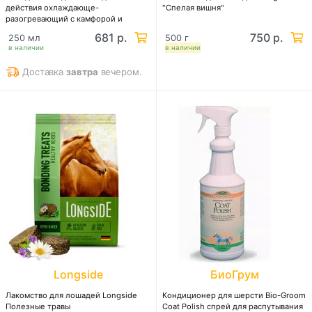
действия охлаждающе-
"Спелая вишня"
разогревающий с камфорой и
ментолом
681 р.
750 р.
250 мл
500 г
в наличии
в наличии
Доставка
завтра
вечером.
Longside
БиоГрум
Лакомство для лошадей Longside
Кондиционер для шерсти Bio-Groom
Полезные травы
Coat Polish спрей для распутывания