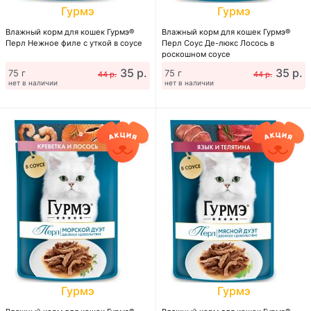
Гурмэ
Гурмэ
Влажный корм для кошек Гурмэ®
Влажный корм для кошек Гурмэ®
Перл Нежное филе с уткой в соусе
Перл Соус Де-люкс Лосось в
роскошном соусе
35 р.
35 р.
75 г
75 г
44 р.
44 р.
нет в наличии
нет в наличии
Гурмэ
Гурмэ