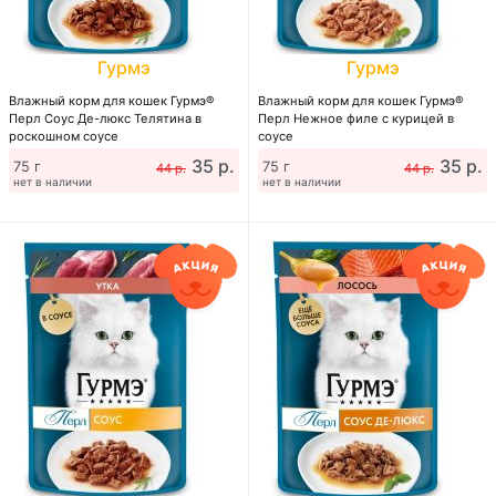
Гурмэ
Гурмэ
Влажный корм для кошек Гурмэ®
Влажный корм для кошек Гурмэ®
Перл Соус Де-люкс Телятина в
Перл Нежное филе с курицей в
роскошном соусе
соусе
35 р.
35 р.
75 г
75 г
44 р.
44 р.
нет в наличии
нет в наличии