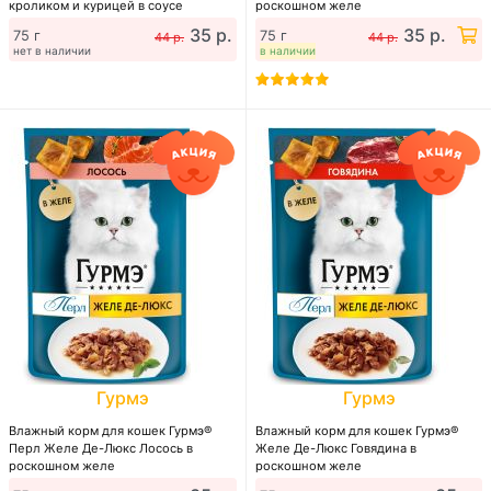
кроликом и курицей в соусе
роскошном желе
35 р.
35 р.
75 г
75 г
44 р.
44 р.
нет в наличии
в наличии
Гурмэ
Гурмэ
Влажный корм для кошек Гурмэ®
Влажный корм для кошек Гурмэ®
Перл Желе Де-Люкс Лосось в
Желе Де-Люкс Говядина в
роскошном желе
роскошном желе