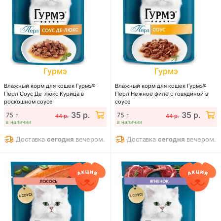
Гурмэ
Гурмэ
Влажный корм для кошек Гурмэ®
Влажный корм для кошек Гурмэ®
Перл Соус Де-люкс Курица в
Перл Нежное филе с говядиной в
роскошном соусе
соусе
35 р.
35 р.
75 г
75 г
44 р.
44 р.
в наличии
в наличии
Доставка
сегодня
вечером.
Доставка
сегодня
вечером.