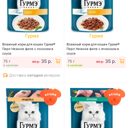
Гурмэ
Гурмэ
Влажный корм для кошек Гурмэ®
Влажный корм для кошек Гурмэ®
Перл Нежное филе с лососем в
Перл Нежное филе с ягненком в
соусе
соусе
35 р.
35 р.
75 г
75 г
44 р.
44 р.
в наличии
в наличии
Доставка
сегодня
вечером.