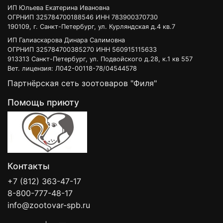
ИП Юльева Екатерина Ивановна
ОГРНИП 325784700188546 ИНН 783900370730
190109, г. Санкт-Петербург, ул. Курляндская д.4 кв.7
ИП Галиаскарова Динара Салимовна
ОГРНИП 325784700385270 ИНН 560915115633
913313 Санкт-Петербург, ул. Подвойского д.28, к.1 кв 557
Вет. лицензия: Л042-00118-78/04544578
Партнёрская сеть зоотоваров "Филя"
Помощь приюту
Контакты
+7 (812) 363-47-17
8-800-777-48-17
info@zootovar-spb.ru