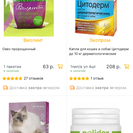
Виолент
Экопром
Овес пророщенный
Капли для кошек и собак Цитодерм
до 10 кг дерматологические
63 р.
208 р.
1 пакетик
1пип/в уп 4шт
в наличии
в наличии
27 отзывов
1 отзыв
Доставка
завтра
вечером.
Доставка
завтра
вечером.