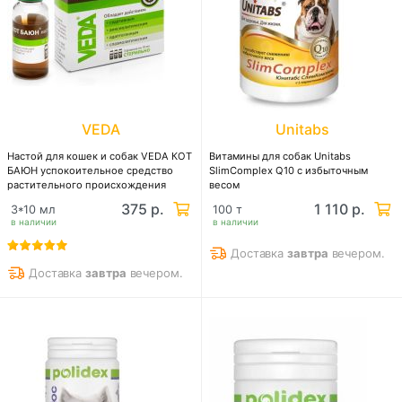
VEDA
Unitabs
Настой для кошек и собак VEDA КОТ
Витамины для собак Unitabs
БАЮН успокоительное средство
SlimComplex Q10 с избыточным
растительного происхождения
весом
375 р.
1 110 р.
3*10 мл
100 т
в наличии
в наличии
Доставка
завтра
вечером.
Доставка
завтра
вечером.