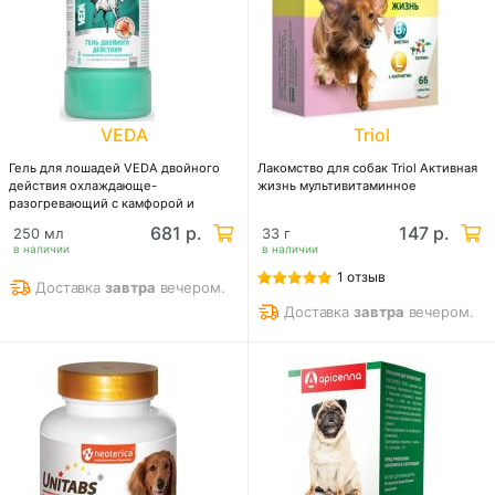
VEDA
Triol
Гель для лошадей VEDA двойного
Лакомство для собак Triol Активная
действия охлаждающе-
жизнь мультивитаминное
разогревающий с камфорой и
ментолом
681 р.
147 р.
250 мл
33 г
в наличии
в наличии
1 отзыв
Доставка
завтра
вечером.
Доставка
завтра
вечером.