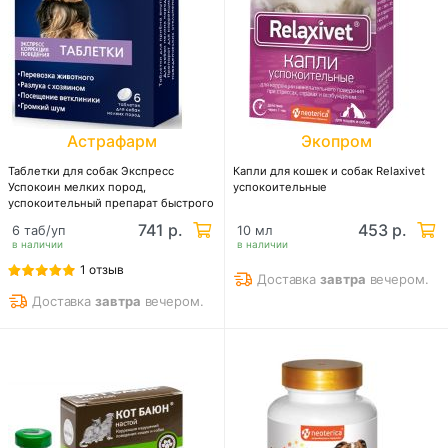
Астрафарм
Экопром
Таблетки для собак Экспресс
Капли для кошек и собак Relaxivet
Успокоин мелких пород,
успокоительные
успокоительный препарат быстрого
действия
741 р.
453 р.
6 таб/уп
10 мл
в наличии
в наличии
1 отзыв
Доставка
завтра
вечером.
Доставка
завтра
вечером.