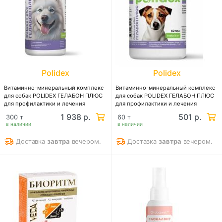
Polidex
Polidex
Витаминно-минеральный комплекс
Витаминно-минеральный комплекс
для собак POLIDEX ГЕЛАБОН ПЛЮС
для собак POLIDEX ГЕЛАБОН ПЛЮС
для профилактики и лечения
для профилактики и лечения
заболеваний суставов, костей,
заболеваний суставов, костей,
1 938 р.
501 р.
300 т
60 т
хрящевой и соединительной тканей
хрящевой и соединительной тканей
в наличии
в наличии
Доставка
завтра
вечером.
Доставка
завтра
вечером.