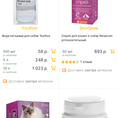
YooKoo
Экопром
Вода питьевая для собак YooKoo
Спрей для кошек и собак Relaxivet
успокоительный
58 р.
693 р.
500 мл
50 мл
в наличии
в наличии
248 р.
5 л
1 отзыв
в наличии
1 023 р.
19 л
Доставка
завтра
вечером.
в наличии
Доставка
завтра
вечером.