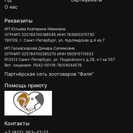
О нас
Реквизиты
ИП Юльева Екатерина Ивановна
ОГРНИП 325784700188546 ИНН 783900370730
190109, г. Санкт-Петербург, ул. Курляндская д.4 кв.7
ИП Галиаскарова Динара Салимовна
ОГРНИП 325784700385270 ИНН 560915115633
913313 Санкт-Петербург, ул. Подвойского д.28, к.1 кв 557
Вет. лицензия: Л042-00118-78/04544578
Партнёрская сеть зоотоваров "Филя"
Помощь приюту
Контакты
+7 (812) 363-47-17