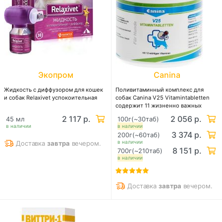
Экопром
Canina
Жидкость с диффузором для кошек
Поливитаминный комплекс для
и собак Relaxivet успокоительная
собак Canina V25 Vitamintabletten
содержит 11 жизненно важных
витаминов
2 117 р.
2 056 р.
45 мл
100г(~30таб)
в наличии
в наличии
3 374 р.
200г(~60таб)
в наличии
Доставка
завтра
вечером.
8 151 р.
700г(~210таб)
в наличии
Доставка
завтра
вечером.