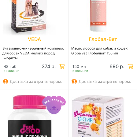
VEDA
Глобал-Вет
Витаминно-минеральный комплекс
Масло лосося для собак и кошек
для собак VEDA мелких пород
Globalvet Глобалвит 150 мл
Биоритм
374 р.
690 р.
48 таб
150 мл
в наличии
в наличии
Доставка
завтра
вечером.
Доставка
завтра
вечером.