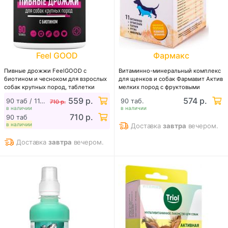
Feel GOOD
Фармакс
Пивные дрожжи FeelGOOD с
Витаминно-минеральный комплекс
биотином и чесноком для взрослых
для щенков и собак Фармавит Актив
собак крупных пород, таблетки
мелких пород с фруктовыми
энзимами
559 р.
574 р.
90 таб / 11.2024 г
90 таб.
710 р.
в наличии
в наличии
710 р.
90 таб
в наличии
Доставка
завтра
вечером.
Доставка
завтра
вечером.