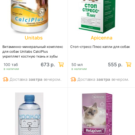
Unitabs
Apicenna
Витаминно-минеральный комплекс
Стоп-стресс Плюс капли для собак
для собак Unitabs CalciPlus
укрепляет костную ткань и зубы
673 р.
555 р.
100 таб
50 мл
в наличии
в наличии
Доставка
завтра
вечером.
Доставка
завтра
вечером.