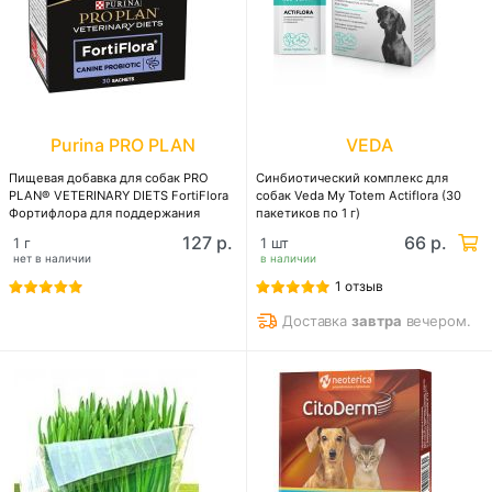
Purina PRO PLAN
VEDA
Пищевая добавка для собак PRO
Синбиотический комплекс для
PLAN® VETERINARY DIETS FortiFlora
собак Veda My Totem Actiflora (30
Фортифлора для поддержания
пакетиков по 1 г)
баланса микрофлоры
127 р.
66 р.
1 г
1 шт
нет в наличии
в наличии
1 отзыв
Доставка
завтра
вечером.