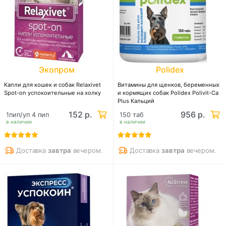
Экопром
Polidex
Капли для кошек и собак Relaxivet
Витамины для щенков, беременных
Spot-on успокоительные на холку
и кормящих собак Polidex Polivit-Ca
Plus Кальций
152 р.
956 р.
1пип/уп 4 пип
150 таб
в наличии
в наличии
Доставка
завтра
вечером.
Доставка
завтра
вечером.