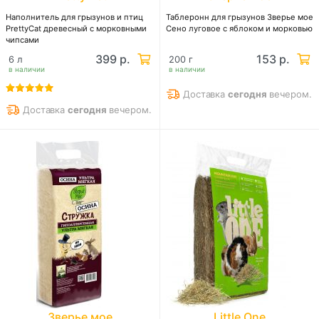
Наполнитель для грызунов и птиц
Таблеронн для грызунов Зверье мое
PrettyCat древесный с морковными
Сено луговое с яблоком и морковью
чипсами
399 р.
153 р.
6 л
200 г
в наличии
в наличии
Доставка
сегодня
вечером.
Доставка
сегодня
вечером.
Зверье мое
Little One