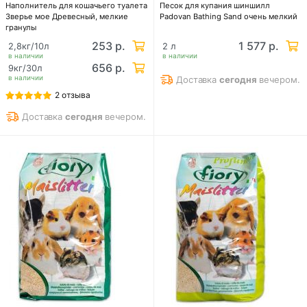
Наполнитель для кошачьего туалета
Песок для купания шиншилл
Зверье мое Древесный, мелкие
Padovan Bathing Sand очень мелкий
гранулы
253 р.
1 577 р.
2,8кг/10л
2 л
в наличии
в наличии
656 р.
9кг/30л
в наличии
Доставка
сегодня
вечером.
2 отзыва
Доставка
сегодня
вечером.