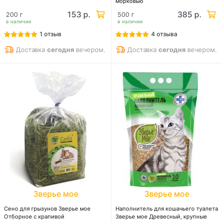
морковью
153 р.
385 р.
200 г
500 г
в наличии
в наличии
1 отзыв
4 отзыва
Доставка
сегодня
вечером.
Доставка
сегодня
вечером.
Зверье мое
Зверье мое
Сено для грызунов Зверье мое
Наполнитель для кошачьего туалета
Отборное с крапивой
Зверье мое Древесный, крупные