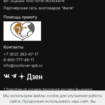
Вет. лицензия: Л042-00118-78/04544578
Партнёрская сеть зоотоваров "Филя"
Помощь приюту
Контакты
+7 (812) 363-47-17
8-800-777-48-17
info@zootovar-spb.ru
* Подробнее об условиях бесплатной доставки Вы можете
узнать на нашей
интерактивной карте
.
Мы используем файлы cookie для улучшения работы
Интернет-зоомагазин "Филя". Контент на сайте предназначен для
сайта. Продолжая использовать наш сайт, Вы
лиц старше 16 лет. Все данные представленные на сайте