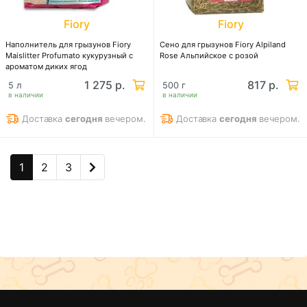
Fiory
Fiory
Наполнитель для грызунов Fiory
Сено для грызунов Fiory Alpiland
Maislitter Profumato кукурузный с
Rose Альпийское с розой
ароматом диких ягод
1 275 р.
817 р.
5 л
500 г
в наличии
в наличии
Доставка
сегодня
вечером.
Доставка
сегодня
вечером.
1
2
3