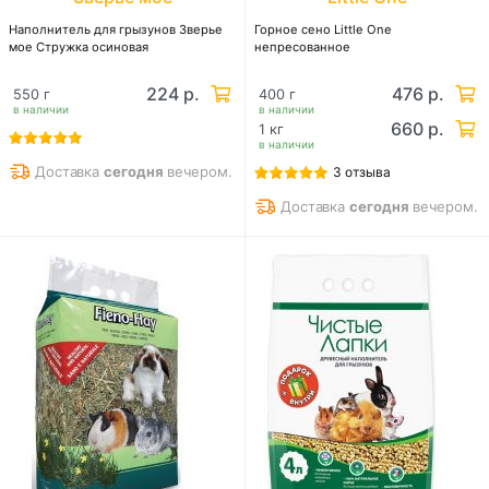
Наполнитель для грызунов Зверье
Горное сено Little One
мое Стружка осиновая
непресованное
224 р.
476 р.
550 г
400 г
в наличии
в наличии
660 р.
1 кг
в наличии
Доставка
сегодня
вечером.
3 отзыва
Доставка
сегодня
вечером.