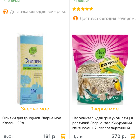
в наличии
в наличии
Доставка
сегодня
вечером.
Доставка
сегодня
вечером.
Зверье мое
Зверье мое
Опилки для грызунов Зверье мое
Наполнитель для грызунов, птиц и
Классик 20л
рептилий Зверье мое Кукурузный
впитывающий, гипоаллергенный
161 р.
370 р.
800 г
1,5 кг